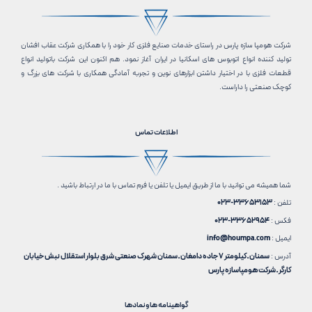
شرکت هومپا سازه پارس در راستای خدمات صنایع فلزی کار خود را با همکاری شرکت عقاب افشان
تولید کننده انواع اتوبوس های اسکانیا در ایران آغاز نمود. هم اکنون این شرکت باتولید انواع
قطعات فلزی با در اختیار داشتن ابزارهای نوین و تجربه آمادگی همکاری با شرکت های بزرگ و
کوچک صنعتی را داراست.
اطلاعات تماس
شما همیشه می توانید با ما از طریق ایمیل یا تلفن یا فرم تماس با ما در ارتباط باشید .
تلفن :
33653153-023
فکس :
33652954-023
ایمیل :
info@houmpa.com
آدرس :
سمنان ـ کیلومتر 7 جاده دامغان ـ سمنان شهرک صنعتی شرق بلوار استقلال نبش خیابان
کارگر ـ شرکت هومپاسازه پارس
گواهینامه ها ونمادها