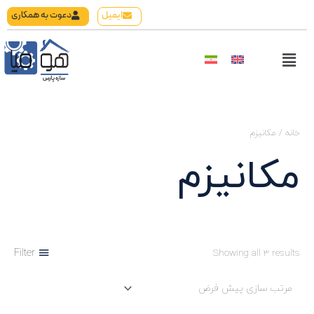
رش
ایمیل
دعوت به همکاری
ه
حتوا
Flyout
Menu
خانه
/ مکانیزم
مکانیزم
Filter
Showing all 3 results