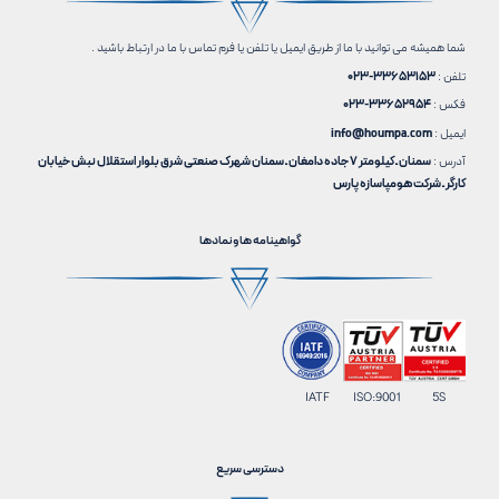
شما همیشه می توانید با ما از طریق ایمیل یا تلفن یا فرم تماس با ما در ارتباط باشید .
تلفن :
33653153-023
فکس :
33652954-023
ایمیل :
info@houmpa.com
آدرس :
سمنان ـ کیلومتر 7 جاده دامغان ـ سمنان شهرک صنعتی شرق بلوار استقلال نبش خیابان
کارگر ـ شرکت هومپاسازه پارس
گواهینامه ها ونمادها
IATF ISO:9001 5S
دسترسی سریع